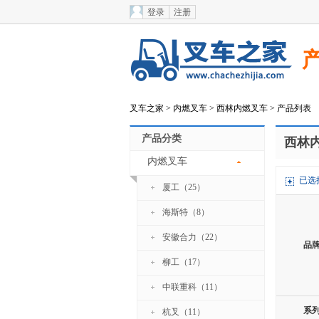
登录
注册
叉车之家
>
内燃叉车
>
西林内燃叉车
> 产品列表
产品分类
西林
内燃叉车
已选
厦工（25）
海斯特（8）
安徽合力（22）
品
柳工（17）
中联重科（11）
系
杭叉（11）