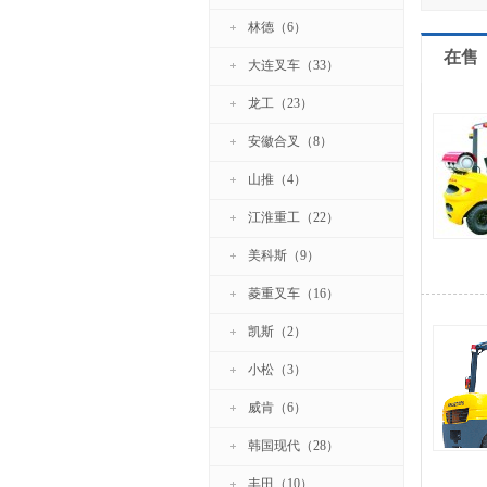
林德（6）
在售
大连叉车（33）
龙工（23）
安徽合叉（8）
山推（4）
江淮重工（22）
美科斯（9）
菱重叉车（16）
凯斯（2）
小松（3）
威肯（6）
韩国现代（28）
丰田（10）