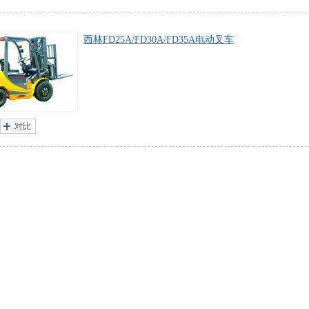
西林FD25A/FD30A/FD35A电动叉车
对比