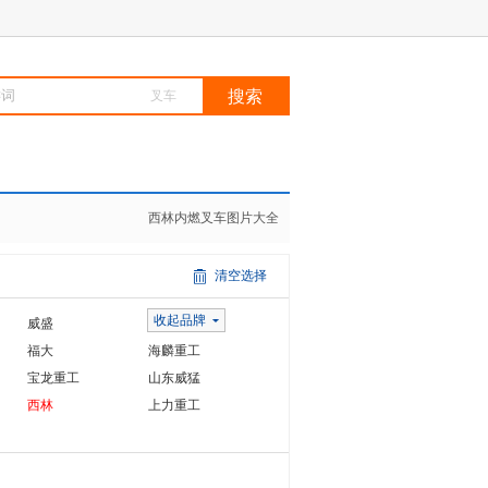
叉车
柳工
西林内燃叉车图片大全
大连叉车
龙工
美科斯
菱重叉车
清空选择
韩国现代
丰田
收起品牌
威盛
格瑞特
福大
海麟重工
宝龙重工
山东威猛
西林
上力重工