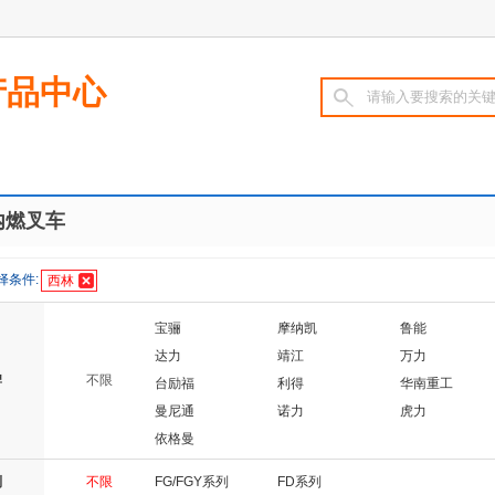
产品中心
内燃叉车
厦工
海斯特
安徽合力
中联重科
杭叉
林德
安徽合叉
山推
江淮重工
择条件:
西林
凯斯
小松
威肯
宝骊
摩纳凯
鲁能
达力
靖江
万力
牌
不限
台励福
利得
华南重工
曼尼通
诺力
虎力
依格曼
列
不限
FG/FGY系列
FD系列