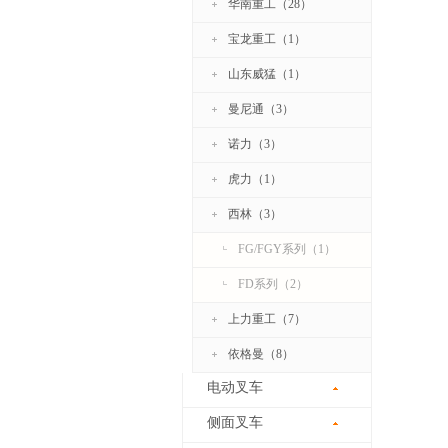
华南重工（28）
宝龙重工（1）
山东威猛（1）
曼尼通（3）
诺力（3）
虎力（1）
西林（3）
FG/FGY系列（1）
FD系列（2）
上力重工（7）
依格曼（8）
电动叉车
侧面叉车