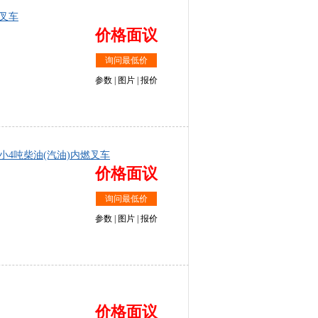
西林
上力重工
燃叉车
价格面议
询问最低价
参数
|
图片
|
报价
0T型2-小4吨柴油(汽油)内燃叉车
价格面议
询问最低价
参数
|
图片
|
报价
价格面议