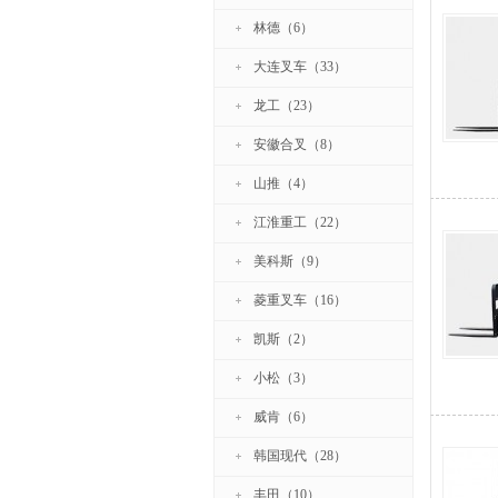
林德（6）
大连叉车（33）
龙工（23）
安徽合叉（8）
山推（4）
江淮重工（22）
美科斯（9）
菱重叉车（16）
凯斯（2）
小松（3）
威肯（6）
韩国现代（28）
丰田（10）