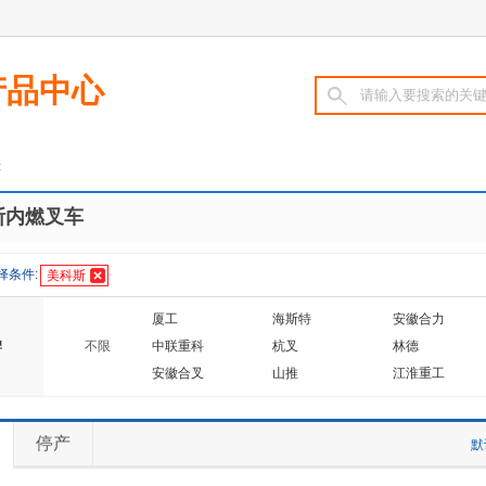
产品中心
表
斯内燃叉车
择条件:
美科斯
厦工
海斯特
安徽合力
牌
不限
中联重科
杭叉
林德
安徽合叉
山推
江淮重工
凯斯
小松
威肯
宝骊
摩纳凯
鲁能
停产
默
达力
靖江
万力
台励福
利得
华南重工