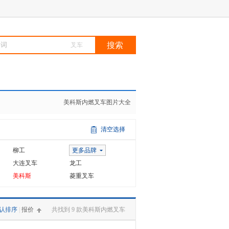
叉车
美科斯内燃叉车图片大全
清空选择
柳工
更多品牌
大连叉车
龙工
美科斯
菱重叉车
韩国现代
丰田
威盛
格瑞特
认排序
|
报价
共找到 9 款美科斯内燃叉车
福大
海麟重工
宝龙重工
山东威猛