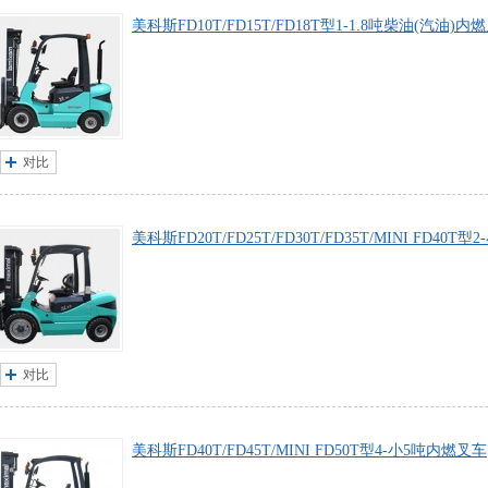
曼尼通
诺力
虎力
美科斯FD10T/FD15T/FD18T型1-1.8吨柴油(汽油)内
依格曼
对比
美科斯FD20T/FD25T/FD30T/FD35T/MINI FD4
对比
美科斯FD40T/FD45T/MINI FD50T型4-小5吨内燃叉车