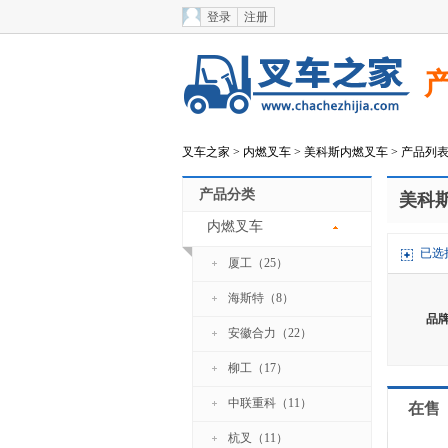
登录
注册
叉车之家
>
内燃叉车
>
美科斯内燃叉车
> 产品列
产品分类
美科
内燃叉车
已选
厦工（25）
海斯特（8）
品
安徽合力（22）
柳工（17）
中联重科（11）
在售
杭叉（11）