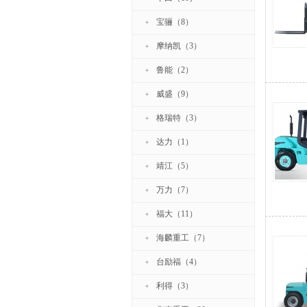
宝骊（8）
摩纳凯（3）
鲁能（2）
威盛（9）
格瑞特（3）
达力（1）
靖江（5）
万力（7）
福大（11）
海麟重工（7）
台励福（4）
利得（3）