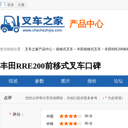
登录
注册
产品中心
您当前的位置：
叉车之家产品中心
>
前移式叉车
>
丰田前移式叉车
> 丰田RRE200
丰田RRE200前移式叉车口碑
综述
参数
图片
报价
论坛
点评
您的点评将分享其他网友，为他们提供更多参考，（
*
为必填项）
*
评分：
80 分
外观
80 分
价格