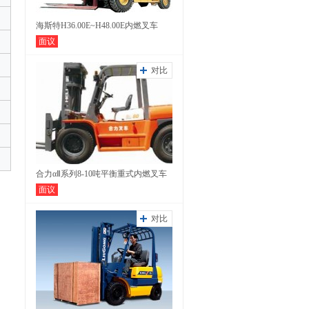
海斯特H36.00E~H48.00E内燃叉车
面议
对比
合力αⅡ系列8-10吨平衡重式内燃叉车
面议
对比