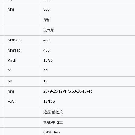
Mm
500
柴油
充气胎
Mm/sec
430
Mm/sec
450
Km/h
19/20
%
20
Kn
12
mm
28×9-15-12PR/6.50-10-10PR
V/Ah
12/105
液压
-
踏板式
机械
-
手动式
C490BPG