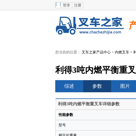
登录
注册
您当前的位置：
叉车之家产品中心
>
内燃叉车
>
利得3吨内燃平衡重
综述
参数
图片
利得3吨内燃平衡重叉车详细参数
性能参数
型号
额定起重量