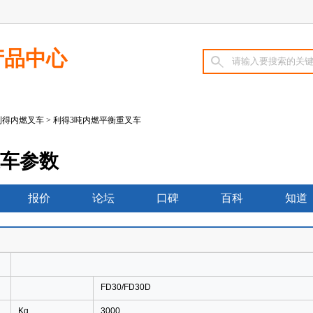
产品中心
利得内燃叉车
> 利得3吨内燃平衡重叉车
叉车参数
报价
论坛
口碑
百科
知道
FD30/FD30D
Kg
3000