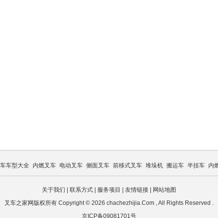
车车型大全
内燃叉车
电动叉车
侧面叉车
前移式叉车
堆垛机
搬运车
半挂车
内
关于我们
|
联系方式
|
服务项目
|
友情链接
|
网站地图
叉车之家网版权所有 Copyright © 2026 chachezhijia.Com , All Rights Reserved .
京ICP备09081701号