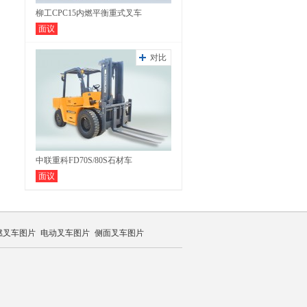
柳工CPC15内燃平衡重式叉车
面议
对比
中联重科FD70S/80S石材车
面议
燃叉车图片
电动叉车图片
侧面叉车图片