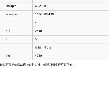
Kw/rpm
40/2650
N.m/rpm
148/1800-1900
4
Cc
2540
L
50
机械（液力）
Kg
4250
参数配置等信息以店内销售为准，解释权归生产厂家所有。