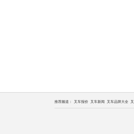
推荐频道：
叉车报价
叉车新闻
叉车品牌大全
叉