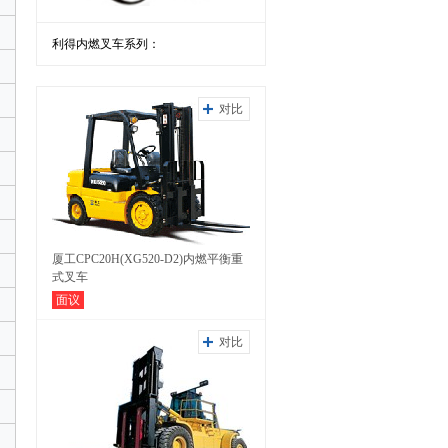
利得内燃叉车系列：
对比
厦工CPC20H(XG520-D2)内燃平衡重
式叉车
面议
对比