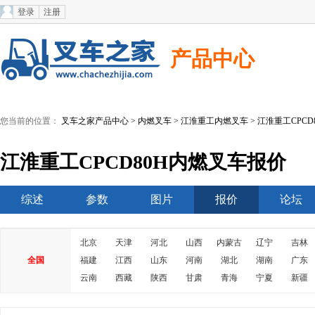
登录
注册
产品中心
您当前的位置：
叉车之家产品中心
>
内燃叉车
>
江淮重工内燃叉车
> 江淮重工CPC
江淮重工CPCD80H内燃叉车报价
综述
参数
图片
报价
论坛
北京
天津
河北
山西
内蒙古
辽宁
吉林
全国
福建
江西
山东
河南
湖北
湖南
广东
云南
西藏
陕西
甘肃
青海
宁夏
新疆