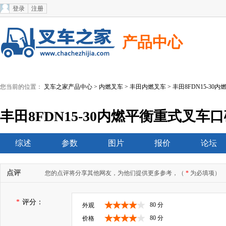
登录
注册
产品中心
您当前的位置：
叉车之家产品中心
>
内燃叉车
>
丰田内燃叉车
> 丰田8FDN15-30
丰田8FDN15-30内燃平衡重式叉车
综述
参数
图片
报价
论坛
点评
您的点评将分享其他网友，为他们提供更多参考，（
*
为必填项）
*
评分：
80 分
外观
80 分
价格