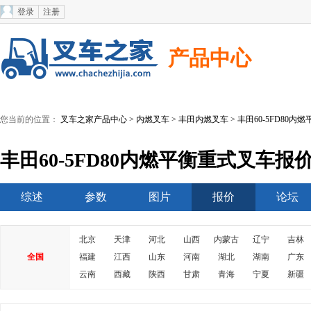
登录
注册
产品中心
您当前的位置：
叉车之家产品中心
>
内燃叉车
>
丰田内燃叉车
> 丰田60-5FD80内
丰田60-5FD80内燃平衡重式叉车报
综述
参数
图片
报价
论坛
北京
天津
河北
山西
内蒙古
辽宁
吉林
全国
福建
江西
山东
河南
湖北
湖南
广东
云南
西藏
陕西
甘肃
青海
宁夏
新疆