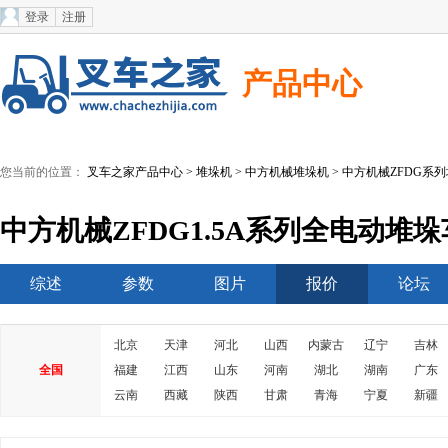
登录
注册
产品中心
您当前的位置：
叉车之家产品中心
>
堆垛机
>
中方机械堆垛机
>
中方机械ZFDG系
中方机械ZFDG1.5A系列全电动堆
综述
参数
图片
报价
论坛
北京
天津
河北
山西
内蒙古
辽宁
吉林
全国
福建
江西
山东
河南
湖北
湖南
广东
云南
西藏
陕西
甘肃
青海
宁夏
新疆