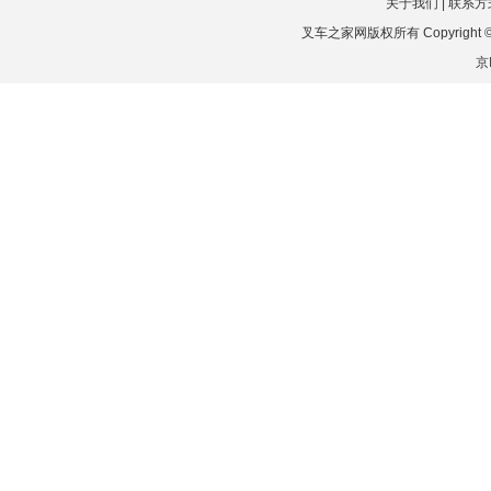
关于我们
|
联系方
叉车之家网版权所有 Copyright © 2026
京