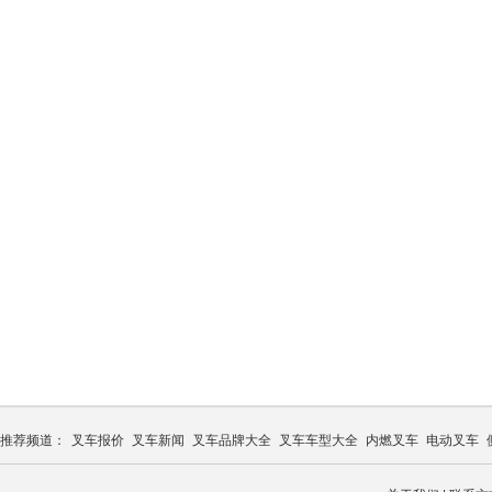
推荐频道：
叉车报价
叉车新闻
叉车品牌大全
叉车车型大全
内燃叉车
电动叉车