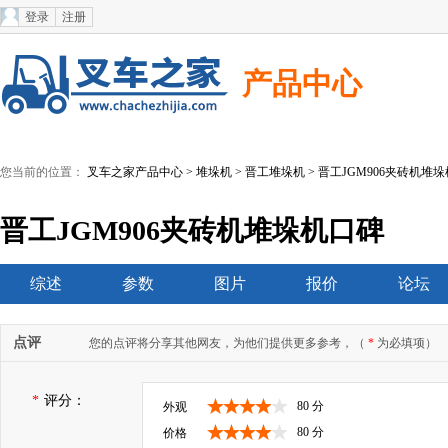
登录
注册
产品中心
您当前的位置：
叉车之家产品中心
>
堆垛机
>
晋工堆垛机
> 晋工JGM906夹砖机堆垛
晋工JGM906夹砖机堆垛机口碑
综述
参数
图片
报价
论坛
点评
您的点评将分享其他网友，为他们提供更多参考，（
*
为必填项）
*
评分：
80 分
外观
80 分
价格