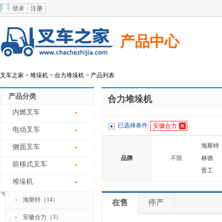
登录
注册
产品中心
叉车之家
>
堆垛机
>
合力堆垛机
> 产品列表
产品分类
合力堆垛机
内燃叉车
已选择条件:
安徽合力
电动叉车
海斯特
侧面叉车
品牌
不限
林德
前移式叉车
晋工
堆垛机
达力
力至优
海斯特（14）
在售
停产
宏力
安徽合力（3）