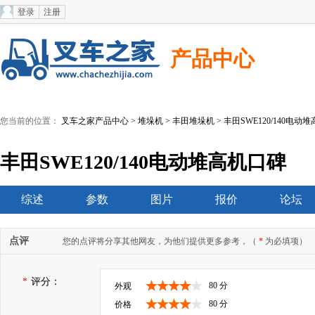
登录
注册
产品中心
您当前的位置：
叉车之家产品中心
>
堆垛机
>
丰田堆垛机
> 丰田SWE120/140电动
丰田SWE120/140电动堆高机口碑
综述
参数
图片
报价
论坛
点评
您的点评将分享其他网友，为他们提供更多参考，（
*
为必填项）
*
评分：
80 分
外观
80 分
价格