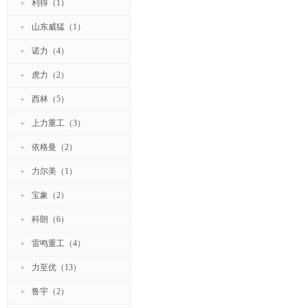
利得（1）
山东威猛（1）
诺力（4）
虎力（2）
西林（5）
上力重工（3）
依格曼（2）
力尔美（1）
宝象（2）
科朗（6）
雷鸣重工（4）
力至优（13）
鲁宇（2）