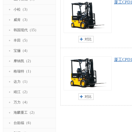
厦工CPD1
小松（3）
威肯（3）
韩国现代（15）
对比
丰田（5）
宝骊（4）
厦工CPD1
摩纳凯（2）
格瑞特（1）
达力（1）
靖江（2）
对比
万力（4）
海麟重工（2）
台励福（6）