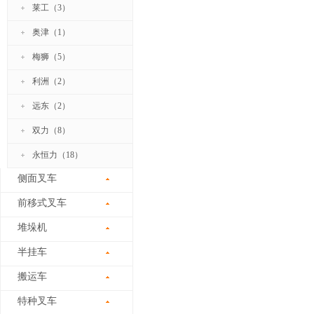
莱工（3）
奥津（1）
梅狮（5）
利洲（2）
远东（2）
双力（8）
永恒力（18）
侧面叉车
前移式叉车
堆垛机
半挂车
搬运车
特种叉车