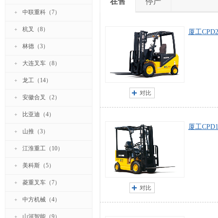
在售
停产
上力重
中联重科（7）
雷鸣重
杭叉（8）
厦工CPD2
梅狮
林德（3）
大连叉车（8）
龙工（14）
对比
安徽合叉（2）
比亚迪（4）
厦工CPD1
山推（3）
江淮重工（10）
美科斯（5）
菱重叉车（7）
对比
中方机械（4）
山河智能（9）