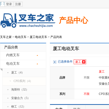
登录
注册
产品中心
叉车之家
>
电动叉车
>
厦工电动叉车
> 产品列表
产品分类
厦工电动叉车
内燃叉车
已选择条件:
厦工
电动叉车
厦工
厦工（4）
品牌
不限
中联重
CPD系列（4）
安徽合
海斯特（32）
菱重叉
系列
不限
CPD系
韩国现
安徽合力（5）
达力
柳工（12）
利得