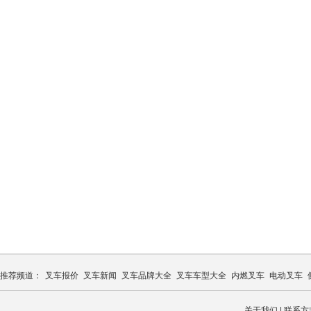
推荐频道：
叉车报价
叉车新闻
叉车品牌大全
叉车车型大全
内燃叉车
电动叉车
关于我们
|
联系方