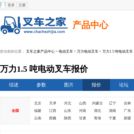
登录
注册
产品中心
您当前的位置：
叉车之家产品中心
>
电动叉车
>
万力电动叉车
> 万力1.5 吨电动叉车
万力1.5 吨电动叉车报价
综述
参数
图片
报价
论坛
北京
天津
河北
山西
内蒙古
辽宁
吉林
全国
福建
江西
山东
河南
湖北
湖南
广东
云南
西藏
陕西
甘肃
青海
宁夏
新疆