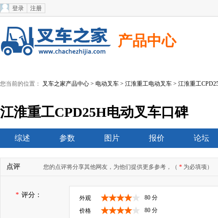
登录
注册
产品中心
您当前的位置：
叉车之家产品中心
>
电动叉车
>
江淮重工电动叉车
> 江淮重工CPD
江淮重工CPD25H电动叉车口碑
综述
参数
图片
报价
论坛
点评
您的点评将分享其他网友，为他们提供更多参考，（
*
为必填项）
*
评分：
80 分
外观
80 分
价格