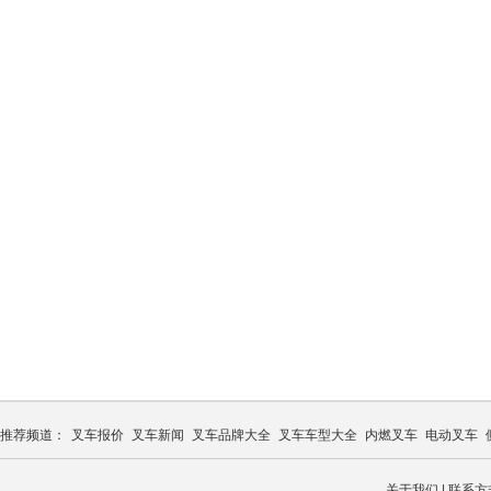
推荐频道：
叉车报价
叉车新闻
叉车品牌大全
叉车车型大全
内燃叉车
电动叉车
关于我们
|
联系方