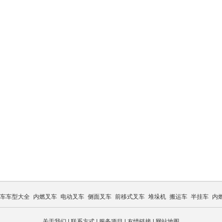
车车型大全
内燃叉车
电动叉车
侧面叉车
前移式叉车
堆垛机
搬运车
半挂车
内
关于我们
|
联系方式
|
服务项目
|
友情链接
|
网站地图