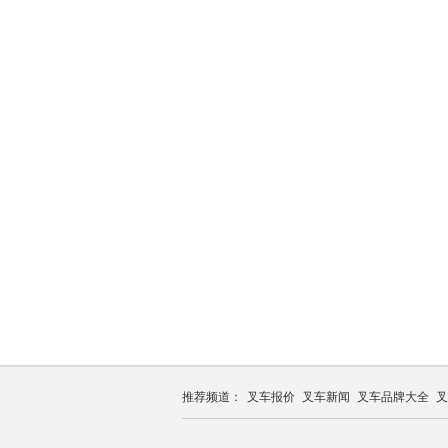
推荐频道：
叉车报价
叉车新闻
叉车品牌大全
叉