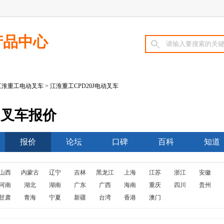
产品中心
江淮重工电动叉车
> 江淮重工CPD20J电动叉车
动叉车报价
报价
论坛
口碑
百科
知道
山西
内蒙古
辽宁
吉林
黑龙江
上海
江苏
浙江
安徽
河南
湖北
湖南
广东
广西
海南
重庆
四川
贵州
甘肃
青海
宁夏
新疆
台湾
香港
澳门