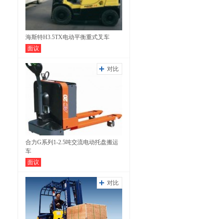
海斯特H3.5TX电动平衡重式叉车
面议
对比
合力G系列1-2.5吨交流电动托盘搬运
车
面议
对比