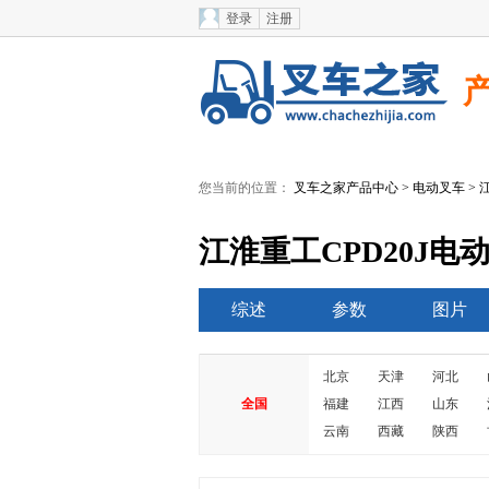
登录
注册
您当前的位置：
叉车之家产品中心
>
电动叉车
>
江淮重工CPD20J电
综述
参数
图片
北京
天津
河北
全国
福建
江西
山东
云南
西藏
陕西