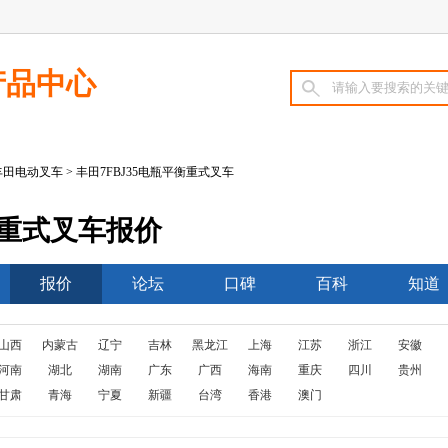
产品中心
丰田电动叉车
> 丰田7FBJ35电瓶平衡重式叉车
衡重式叉车报价
报价
论坛
口碑
百科
知道
山西
内蒙古
辽宁
吉林
黑龙江
上海
江苏
浙江
安徽
河南
湖北
湖南
广东
广西
海南
重庆
四川
贵州
甘肃
青海
宁夏
新疆
台湾
香港
澳门