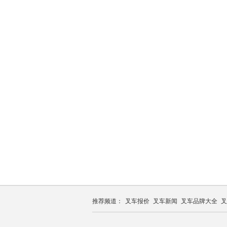
推荐频道：
叉车报价
叉车新闻
叉车品牌大全
叉