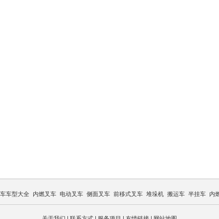
车车型大全
内燃叉车
电动叉车
侧面叉车
前移式叉车
堆垛机
搬运车
半挂车
内
关于我们
|
联系方式
|
服务项目
|
友情链接
|
网站地图