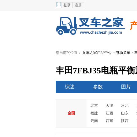
登录
注册
您当前的位置：
叉车之家产品中心
>
电动叉车
>
丰田7FBJ35电瓶平
综述
参数
图片
北京
天津
河北
全国
福建
江西
山东
云南
西藏
陕西