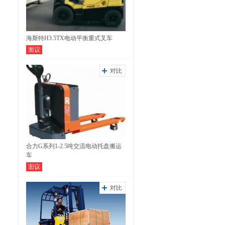
海斯特H3.5TX电动平衡重式叉车
面议
对比
合力G系列1-2.5吨交流电动托盘搬运
车
面议
对比