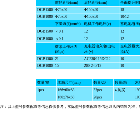
前轮直径(mm)
后轮直径(mm)
全面提升时间
DGB1500
Φ75x50
Φ150x50
18
DGB1000
Φ75x50
Φ150x50
10/12
下降速度(mm/s)
电机工作电压(v)
蓄电池电压(
DGB1500
＜0.1
12
12
DGB1000
＜0.1
12
12
充电器输入/输出电
充电器最大
驻泵工作压力
(Mpa)
压 (v)
流(A)
DGB1500
21
AC230/115DC12
10
DGB1000
15
200-240/12
10
数量/箱
木箱尺寸(mm)
数量/20'
数量/箱
木
1pcs
166x60x68
33pcs
4 购买
19
166x76x68
26pcs
19
注：以上型号参数配置等信息仅供参考，实际型号参数配置等信息以店内销售为准，