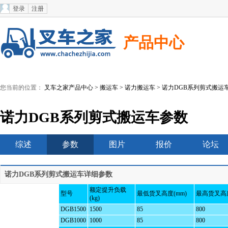
登录
注册
产品中心
您当前的位置：
叉车之家产品中心
>
搬运车
>
诺力搬运车
> 诺力DGB系列剪式搬运
诺力DGB系列剪式搬运车参数
综述
参数
图片
报价
论坛
诺力DGB系列剪式搬运车详细参数
额定提升负载
型号
最低货叉高度(mm)
最高货叉高度
(kg)
DGB1500
1500
85
800
DGB1000
1000
85
800