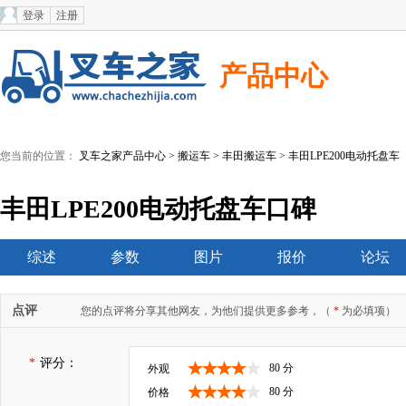
登录
注册
产品中心
您当前的位置：
叉车之家产品中心
>
搬运车
>
丰田搬运车
> 丰田LPE200电动托盘车
丰田LPE200电动托盘车口碑
综述
参数
图片
报价
论坛
点评
您的点评将分享其他网友，为他们提供更多参考，（
*
为必填项）
*
评分：
80 分
外观
80 分
价格